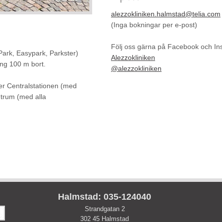
alezzokliniken.halmstad@telia.com
(Inga bokningar per e-post)
Följ oss gärna på Facebook och I
Park, Easypark, Parkster)
Alezzokliniken
ing 100 m bort.
@alezzokliniken
er Centralstationen (med
ntrum (med alla
Halmstad: 035-124040
Strandgatan 2
302 45 Halmstad